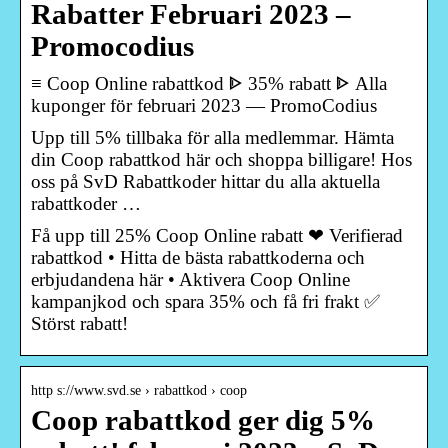
Rabatter Februari 2023 –
Promocodius
≡ Coop Online rabattkod ᐈ 35% rabatt ᐈ Alla
kuponger för februari 2023 — PromoCodius
Upp till 5% tillbaka för alla medlemmar. Hämta
din Coop rabattkod här och shoppa billigare! Hos
oss på SvD Rabattkoder hittar du alla aktuella
rabattkoder …
Få upp till 25% Coop Online rabatt ❤ Verifierad
rabattkod • Hitta de bästa rabattkoderna och
erbjudandena här • Aktivera Coop Online
kampanjkod och spara 35% och få fri frakt ✅
Störst rabatt!
http s://www.svd.se › rabattkod › coop
Coop rabattkod ger dig 5%