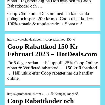
rabatt. Registrera dig på HotDeals och få Coop
Rabattkoder och …
Coop värdekod – Du som medlem kan samla
poäng och spara 200 kr med Coop rabattkod ➞
100% testade & uppdaterade ➞ Spara nu!
http s://www.hotdeals.com › coop-rabattkod-150-kr
Coop Rabattkod 150 Kr
Februari 2023 – HotDeals.com
för 6 dagar sedan — Få upp till 25% Coop Online
rabatt ❤ Verifierad rabattkod … 150 kr Rabattkod
… Håll utkik efter Coop rabatter när du handlar
online.
http s://promocodius.com › … › 💜 Kampanjkoder 💜
Coop Rabattkoder och