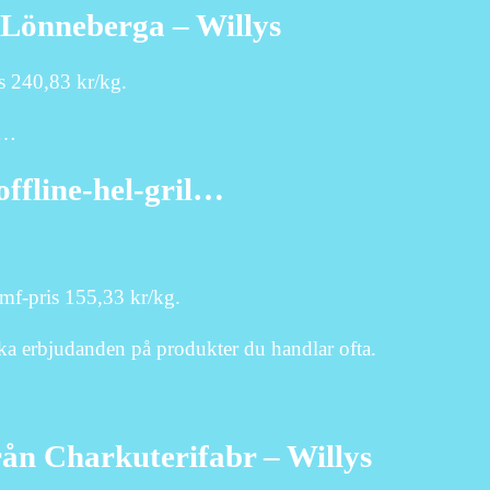
 Lönneberga – Willys
s 240,83 kr/kg.
-…
offline-hel-gril…
f-pris 155,33 kr/kg.
ka erbjudanden på produkter du handlar ofta.
rån Charkuterifabr – Willys