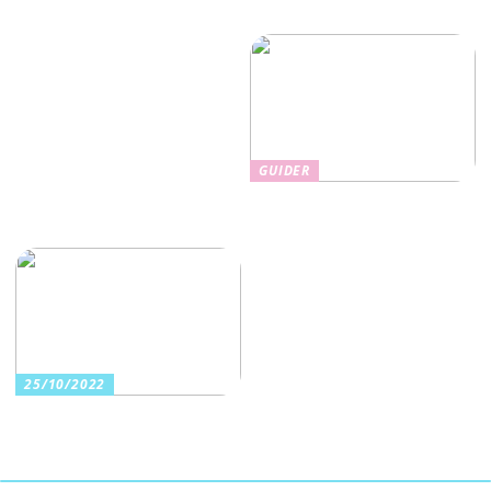
bokningssystem gör daten,
– laga mat utomhus
AW:n och familjemiddagen
smidigare
GUIDER
Gör vardagen enklare med
matkasse från Betterfeast
25/10/2022
Mild välbefinnande för din
hud