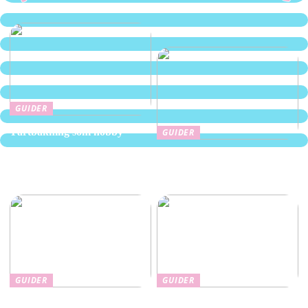
GUIDER
Tårtbakning som hobby
GUIDER
En smakresa till Mexiko –
guide till Mexican food
Stockholm
GUIDER
GUIDER
3 sätt ett modernt
Skapa smakäventyr i naturen