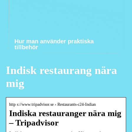
Hur man använder praktiska
tillbehör
Indisk restaurang nära
mig
http s://www.tripadvisor.se › Restaurants-c24-Indian
Indiska restauranger nära mig
– Tripadvisor