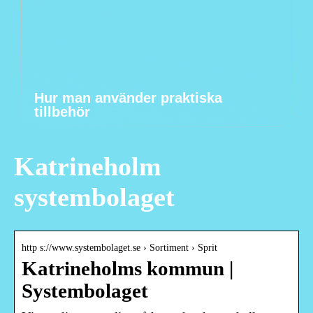
Hur man använder praktiska
tillbehör
Katrineholm
systembolaget
http s://www.systembolaget.se › Sortiment › Sprit
Katrineholms kommun |
Systembolaget