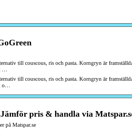
 GoGreen
nativ till couscous, ris och pasta. Korngryn är framställd
tt …
nativ till couscous, ris och pasta. Korngryn är framställd
tt o…
 Jämför pris & handla via Matspar.s
ser på Matspar.se