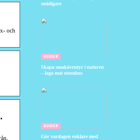
smidigare
ax- och
GUIDER
Skapa smakäventyr i naturen
– laga mat utomhus
…
GUIDER
Gör vardagen enklare med
rån.