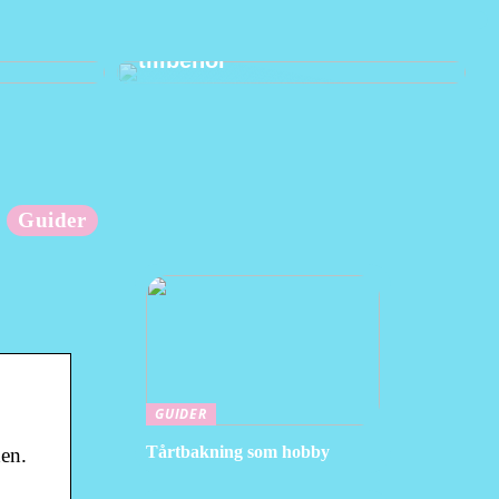
änder
Hur man använder praktiska
tillbehör
Guider
GUIDER
Tårtbakning som hobby
den.