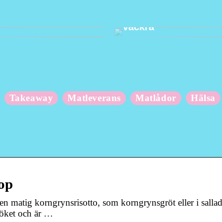
 om din kropp när du
Hur du håller dina t
vackra
Takeaway
Matleverans
Matlådor
Hälsa
op
en matig korngrynsrisotto, som korngrynsgröt eller i salla
köket och är …