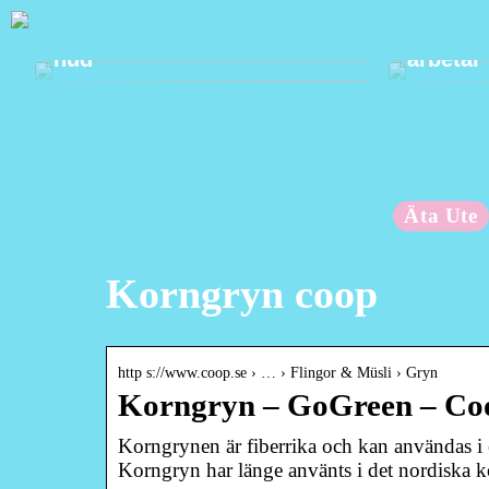
Mild välbefinnande för din
Ta hand
hud
arbetar
Äta Ute
Korngryn coop
http s://www.coop.se › … › Flingor & Müsli › Gryn
Korngryn – GoGreen – Co
Korngrynen är fiberrika och kan användas i 
Korngryn har länge använts i det nordiska 