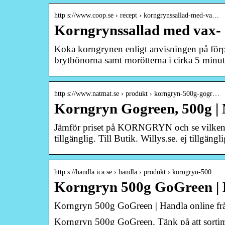
http s://www.coop.se › recept › korngrynssallad-med-va…
Korngrynssallad med vax- 
Koka korngrynen enligt anvisningen på förpa
brytbönorna samt morötterna i cirka 5 minut
http s://www.natmat.se › produkt › korngryn-500g-gogr…
Korngryn Gogreen, 500g |
Jämför priset på KORNGRYN och se vilken buti
tillgänglig. Till Butik. Willys.se. ej tillgängli
http s://handla.ica.se › handla › produkt › korngryn-500…
Korngryn 500g GoGreen | H
Korngryn 500g GoGreen | Handla online frå
Korngryn 500g GoGreen. Tänk på att sortimen