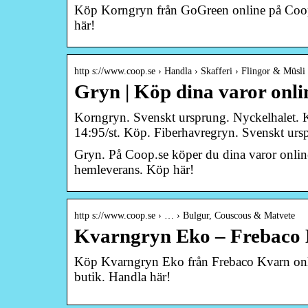
Köp Korngryn från GoGreen online på Coop.
här!
http s://www.coop.se › Handla › Skafferi › Flingor & Müsli
Gryn | Köp dina varor onl
Korngryn. Svenskt ursprung. Nyckelhalet. 
14:95/st. Köp. Fiberhavregryn. Svenskt urs
Gryn. På Coop.se köper du dina varor online 
hemleverans. Köp här!
http s://www.coop.se › … › Bulgur, Couscous & Matvete
Kvarngryn Eko – Frebaco
Köp Kvarngryn Eko från Frebaco Kvarn onli
butik. Handla här!