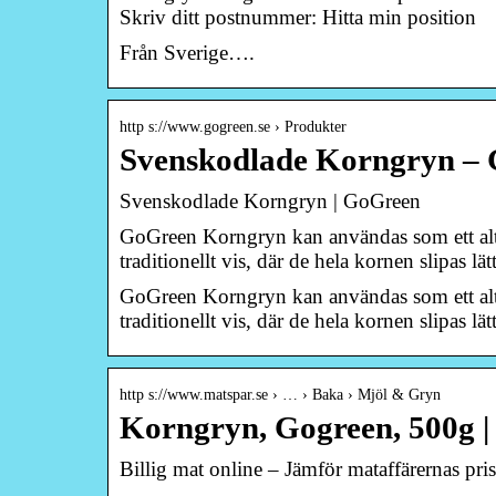
Skriv ditt postnummer: Hitta min position
Från Sverige….
http s://www.gogreen.se › Produkter
Svenskodlade Korngryn –
Svenskodlade Korngryn | GoGreen
GoGreen Korngryn kan användas som ett alter
traditionellt vis, där de hela kornen slipas lä
GoGreen Korngryn kan användas som ett alter
traditionellt vis, där de hela kornen slipas lä
http s://www.matspar.se › … › Baka › Mjöl & Gryn
Korngryn, Gogreen, 500g |
Billig mat online – Jämför mataffärernas pri