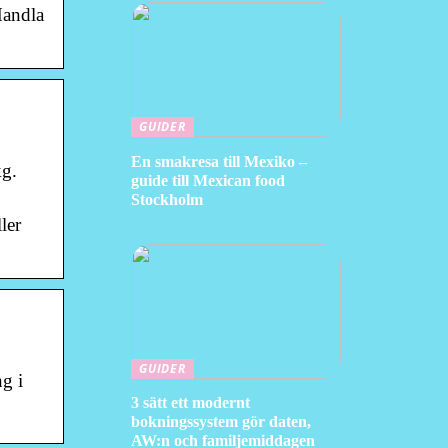
Handla
GUIDER
En smakresa till Mexiko –
kg.
guide till Mexican food
Stockholm
ler
GUIDER
g i
3 sätt ett modernt
bokningssystem gör daten,
AW:n och familjemiddagen