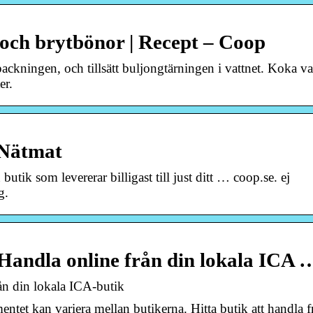
och brytbönor | Recept – Coop
ckningen, och tillsätt buljongtärningen i vattnet. Koka v
er.
 Nätmat
k som levererar billigast till just ditt … coop.se. ej
g.
andla online från din lokala ICA 
n din lokala ICA-butik
tet kan variera mellan butikerna. Hitta butik att handla f