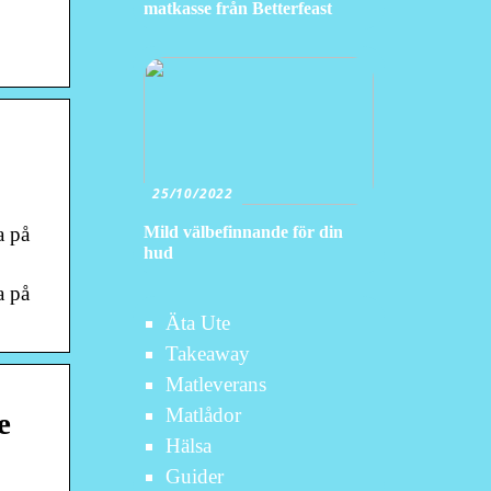
matkasse från Betterfeast
25/10/2022
Mild välbefinnande för din
a på
hud
a på
Äta Ute
Takeaway
Matleverans
Matlådor
e
Hälsa
Guider