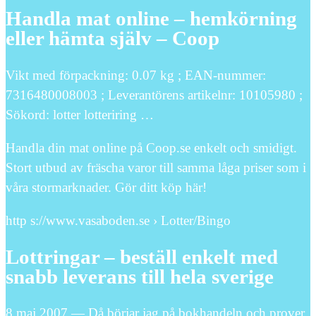
Handla mat online – hemkörning
eller hämta själv – Coop
Vikt med förpackning: 0.07 kg ; EAN-nummer:
7316480008003 ; Leverantörens artikelnr: 10105980 ;
Sökord: lotter lotteriring …
Handla din mat online på Coop.se enkelt och smidigt.
Stort utbud av fräscha varor till samma låga priser som i
våra stormarknader. Gör ditt köp här!
http s://www.vasaboden.se › Lotter/Bingo
Lottringar – beställ enkelt med
snabb leverans till hela sverige
8 maj 2007 — Då börjar jag på bokhandeln och prover