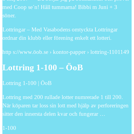
med Coop se´n! Håll tummarna! Bibbi m Juni + 3
söner.
Lottringar – Med Vasabodens omtyckta Lottringar
ordnar din klubb eller förening enkelt ett lotteri.
http s://www.öob.se › kontor-papper › lottring-1101149
Lottring 1-100 – ÖoB
Lottring 1-100 | ÖoB
Lottring med 200 rullade lotter numrerade 1 till 200.
När köparen tar loss sin lott med hjälp av perforeringen
sitter den innersta delen kvar och fungerar …
1-100