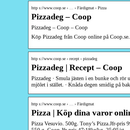
http s://www.coop.se › … › Färdigmat › Pizza
Pizzadeg – Coop
Pizzadeg – Coop – Coop
Köp Pizzadeg från Coop online på Coop.se. 
http s://www.coop.se › recept › pizzadeg
Pizzadeg | Recept – Coop
Pizzadeg · Smula jästen i en bunke och rör 
mjölet i stället. · Knåda degen smidig på b
http s://www.coop.se › … › Färdigmat
Pizza | Köp dina varor onl
Pizza Vesuvio. 500g. Tony’s Pizza.Jfr-pris 9
550 g. Coop.Jfr-pris 47:18kr/kg. 25:95/st.