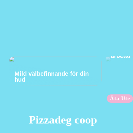
Ta hand
arbetar
Mild välbefinnande för din
hud
Äta Ute
Pizzadeg coop