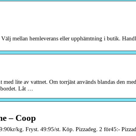
Välj mellan hemleverans eller upphämtning i butik. Handl
ut med lite av vattnet. Om torrjäst används blandas den me
akbordet. Låt …
ine – Coop
9:90kr/kg. Fryst. 49:95/st. Köp. Pizzadeg. 2 för45:- Pizza