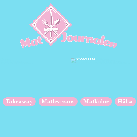
 om din kropp när du
Hur du håller dina t
vackra
Takeaway
Matleverans
Matlådor
Hälsa