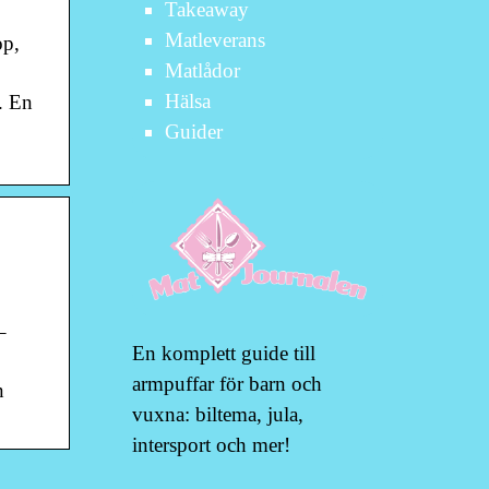
Takeaway
Matleverans
op,
Matlådor
Hälsa
. En
Guider
–
En komplett guide till
armpuffar för barn och
n
vuxna: biltema, jula,
intersport och mer!