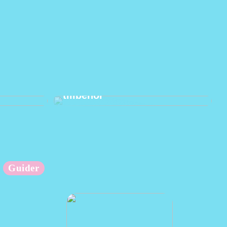
änder
Hur man använder praktiska
tillbehör
Guider