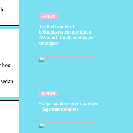
ler
GUIDER
3 sätt ett modernt
bokningssystem gör daten,
AW:n och familjemiddagen
smidigare
t hos
 sedan
GUIDER
Skapa smakäventyr i naturen
– laga mat utomhus