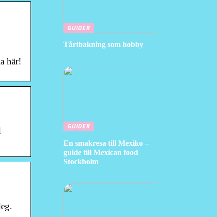
GUIDER
Tårtbakning som hobby
a här!
GUIDER
d
En smakresa till Mexiko –
guide till Mexican food
Stockholm
deg.