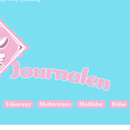
Takeaway
Matleverans
Matlådor
Hälsa