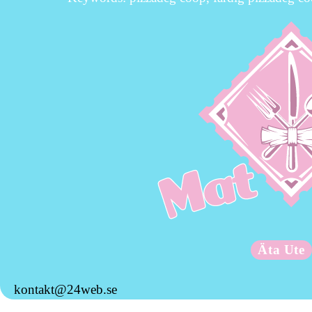
Äta Ute
kontakt@24web.se