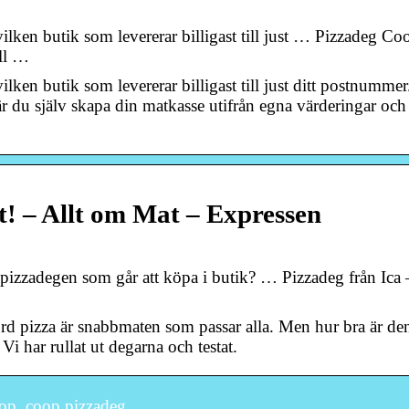
lken butik som levererar billigast till just … Pizzadeg Co
ill …
lken butik som levererar billigast till just ditt postnummer
 du själv skapa din matkasse utifrån egna värderingar och
st! – Allt om Mat – Expressen
pizzadegen som går att köpa i butik? … Pizzadeg från Ica 
rd pizza är snabbmaten som passar alla. Men hur bra är de
Vi har rullat ut degarna och testat.
op, coop pizzadeg