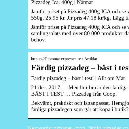
Pizzadeg Ica, 400g | Nätmat
Jämför priset på Pizzadeg 400g ICA och se vi
550g. 25.95 kr. Jfr pris 47.18 kr/kg. Lägg t
Jämför priset på Pizzadeg 400g ICA och se vi
samlingsplats med över 80 000 produkter där
behov.
http s://alltommat.expressen.se › Artiklar
Färdig pizzadeg – bäst i te
Färdig pizzadeg – bäst i test! | Allt om Mat
21 dec. 2017 — Men hur bra är den färdiga 
BÄST I TEST … Pizzadeg från Coop.
Bekvämt, praktiskt och lättanpassat. Hemgjo
färdiga pizzadegen som går att köpa i butik? 
Keywords: pizzadeg coop, färdig pizzadeg co