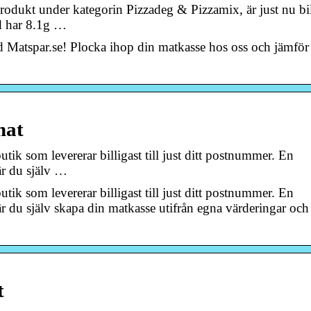
odukt under kategorin Pizzadeg & Pizzamix, är just nu bil
d har 8.1g …
nd Matspar.se! Plocka ihop din matkasse hos oss och jämför
mat
k som levererar billigast till just ditt postnummer. En
r du själv …
k som levererar billigast till just ditt postnummer. En
 du själv skapa din matkasse utifrån egna värderingar och
t