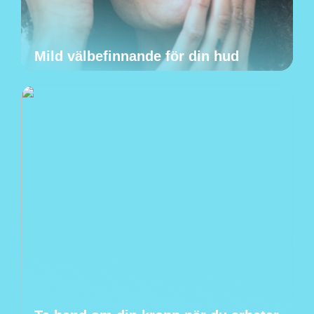
Mild välbefinnande för din hud