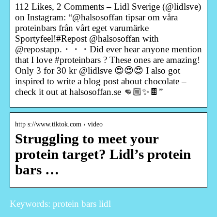
112 Likes, 2 Comments – Lidl Sverige (@lidlsve)
on Instagram: “@halsosoffan tipsar om våra
proteinbars från vårt eget varumärke
Sportyfeel!#Repost @halsosoffan with
@repostapp.・・・Did ever hear anyone mention
that I love #proteinbars ? These ones are amazing!
Only 3 for 30 kr @lidlsve 😍😍😍 I also got
inspired to write a blog post about chocolate –
check it out at halsosoffan.se 👊🏼✨🍫”
http s://www.tiktok.com › video
Struggling to meet your
protein target? Lidl’s protein
bars …
Keywords: protein bars lidl