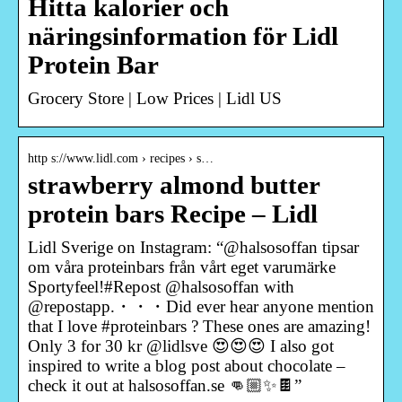
Hitta kalorier och
näringsinformation för Lidl
Protein Bar
Grocery Store | Low Prices | Lidl US
http s://www.lidl.com › recipes › s…
strawberry almond butter
protein bars Recipe – Lidl
Lidl Sverige on Instagram: “@halsosoffan tipsar
om våra proteinbars från vårt eget varumärke
Sportyfeel!#Repost @halsosoffan with
@repostapp.・・・Did ever hear anyone mention
that I love #proteinbars ? These ones are amazing!
Only 3 for 30 kr @lidlsve 😍😍😍 I also got
inspired to write a blog post about chocolate –
check it out at halsosoffan.se 👊🏼✨🍫”