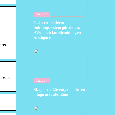
GUIDER
3 sätt ett modernt
bokningssystem gör daten,
AW:n och familjemiddagen
smidigare
nns
ra och
GUIDER
Skapa smakäventyr i naturen
– laga mat utomhus