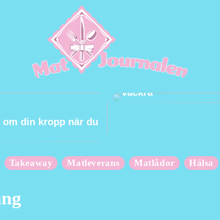
Hur du håller dina t
vackra
 om din kropp när du
Takeaway
Matleverans
Matlådor
Hälsa
ang