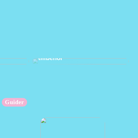
änder
Hur man använder praktiska
tillbehör
Guider