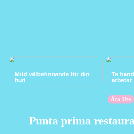
Mild välbefinnande för din
Ta hand
hud
arbetar
Äta Ute
Punta prima restaur