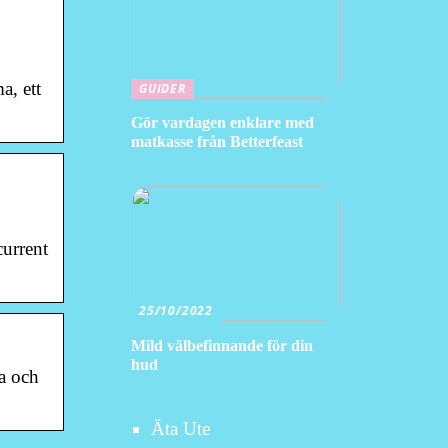
a, ett
GUIDER
Gör vardagen enklare med
matkasse från Betterfeast
current
25/10/2022
Mild välbefinnande för din
hud
ra och
Äta Ute