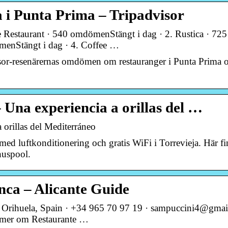
 i Punta Prima – Tripadvisor
e Restaurant · 540 omdömenStängt i dag · 2. Rustica · 725
nStängt i dag · 4. Coffee …
isor-resenärernas omdömen om restauranger i Punta Prima 
Una experiencia a orillas del …
 orillas del Mediterráneo
d luftkonditionering och gratis WiFi i Torrevieja. Här fi
huspool.
nca – Alicante Guide
28, Orihuela, Spain · +34 965 70 97 19 · sampuccini4@gma
a mer om Restaurante …