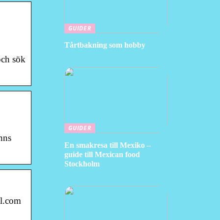
GUIDER
Tårtbakning som hobby
och sök
GUIDER
nns
En smakresa till Mexiko –
guide till Mexican food
Stockholm
il.com