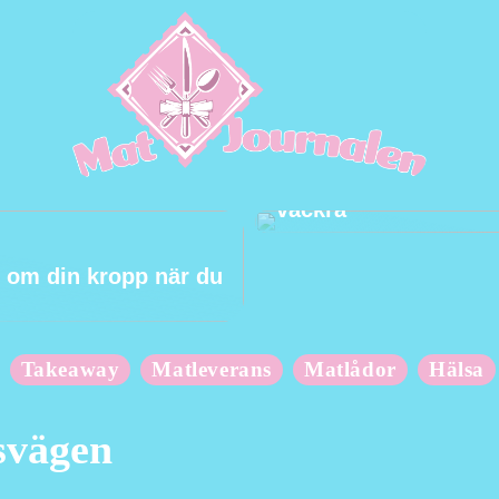
Hur du håller dina t
vackra
 om din kropp när du
Takeaway
Matleverans
Matlådor
Hälsa
svägen