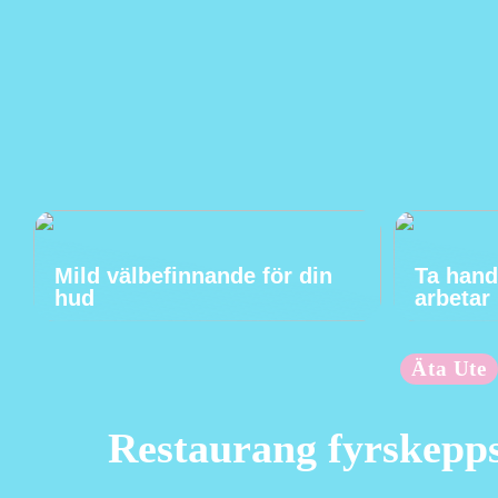
Mild välbefinnande för din
Ta hand
hud
arbetar
Äta Ute
Restaurang fyrskepp