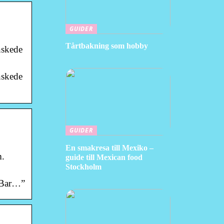
GUIDER
Tårtbakning som hobby
nskede
nskede
GUIDER
En smakresa till Mexiko –
m.
guide till Mexican food
Stockholm
&Bar…”