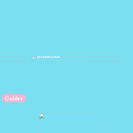
änder
Hur man använder praktiska
tillbehör
Guider