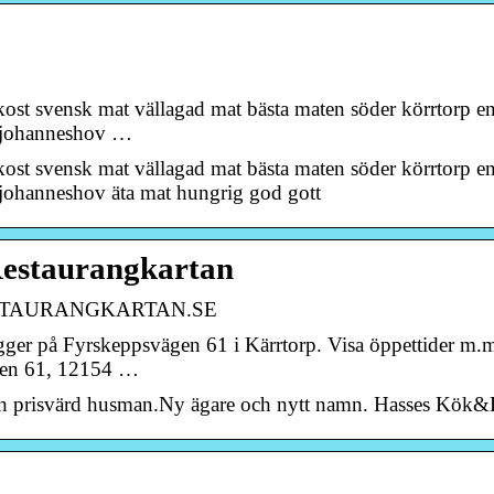
ost svensk mat vällagad mat bästa maten söder körrtorp e
 johanneshov …
ost svensk mat vällagad mat bästa maten söder körrtorp e
ohanneshov äta mat hungrig god gott
Restaurangkartan
• RESTAURANGKARTAN.SE
gger på Fyrskeppsvägen 61 i Kärrtorp. Visa öppettider m.
gen 61, 12154 …
ch prisvärd husman.Ny ägare och nytt namn. Hasses Kök