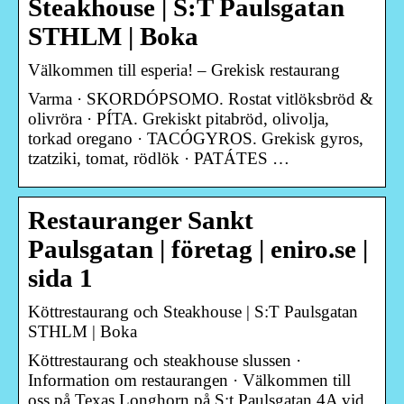
Steakhouse | S:T Paulsgatan
STHLM | Boka
Välkommen till esperia! – Grekisk restaurang
Varma · SKORDÓPSOMO. Rostat vitlöksbröd &
olivröra · PÍTA. Grekiskt pitabröd, olivolja,
torkad oregano · TACÓGYROS. Grekisk gyros,
tzatziki, tomat, rödlök · PATÁTES …
Restauranger Sankt
Paulsgatan | företag | eniro.se |
sida 1
Köttrestaurang och Steakhouse | S:T Paulsgatan
STHLM | Boka
Köttrestaurang och steakhouse slussen ·
Information om restaurangen · Välkommen till
oss på Texas Longhorn på S:t Paulsgatan 4A vid