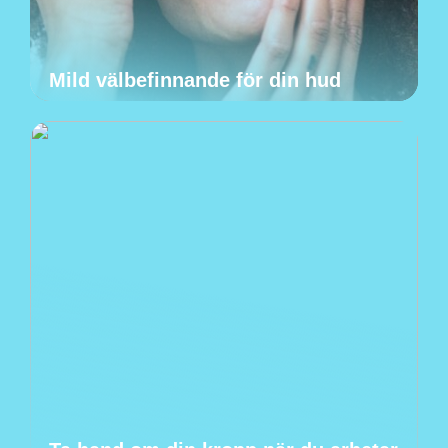
Mild välbefinnande för din hud