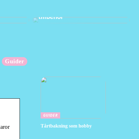
änder
Hur man använder praktiska
tillbehör
Guider
GUIDER
Tårtbakning som hobby
aror