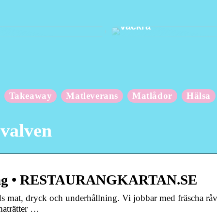
 om din kropp när du
Hur du håller dina t
vackra
Takeaway
Matleverans
Matlådor
Hälsa
 valven
urang • RESTAURANGKARTAN.SE
s mat, dryck och underhållning. Vi jobbar med fräscha råv
maträtter …