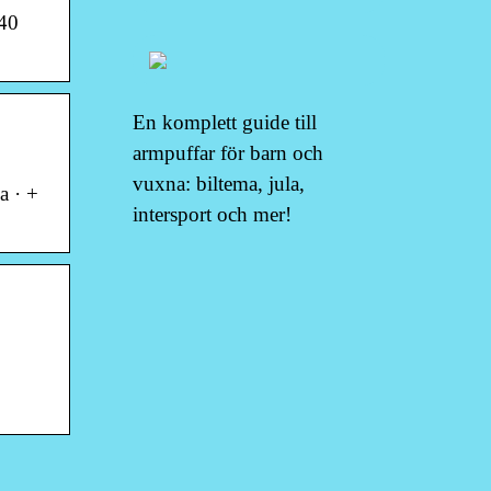
 40
En komplett guide till
armpuffar för barn och
vuxna: biltema, jula,
a · +
intersport och mer!