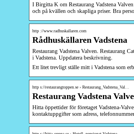
I Birgitta K om Restaurang Vadstena Valven:
och på kvällen och skapliga priser. Bra p
http ://www.radhuskallaren.com
Rådhuskällaren Vadstena
Restaurang Vadstena Valven. Restaurang Cat
i Vadstena. Uppdatera beskrivning.
Ett litet trevligt ställe mitt i Vadstena som 
http s://restaurangtoppen.se › Restaurang_Vadstena_Val…
Restaurang Vadstena V
Hitta öppettider för företaget Vadstena-Val
kontaktuppgifter som adress, telefonnumme
http s://hitta-oppna.se › Hotell, pensionat Vadstena