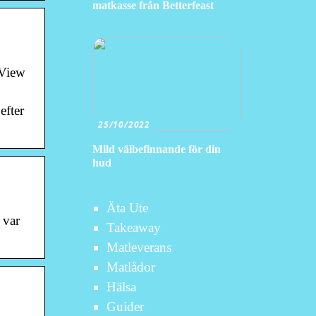
matkasse från Betterfeast
 View
efter
25/10/2022
Mild välbefinnande för din
hud
Äta Ute
 var
Takeaway
Matleverans
Matlådor
Hälsa
Guider