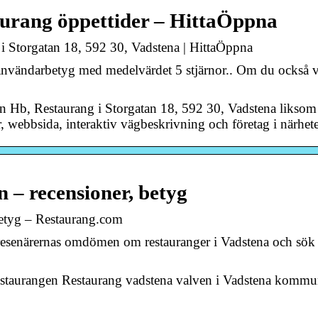
urang öppettider – HittaÖppna
i Storgatan 18, 592 30, Vadstena | HittaÖppna
1 användarbetyg med medelvärdet 5 stjärnor.. Om du också v
ven Hb, Restaurang i Storgatan 18, 592 30, Vadstena liksom
 webbsida, interaktiv vägbeskrivning och företag i närhet
 – recensioner, betyg
betyg – Restaurang.com
-resenärernas omdömen om restauranger i Vadstena och sök 
restaurangen Restaurang vadstena valven i Vadstena kommu