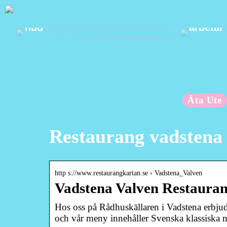
Mild välbefinnande för din
Ta hand
hud
arbetar
Äta Ute
Restaurang vadstena
http s://www.restaurangkartan.se › Vadstena_Valven
Vadstena Valven Resta
Hos oss på Rådhuskällaren i Vadstena erbjud
och vår meny innehåller Svenska klassiska 