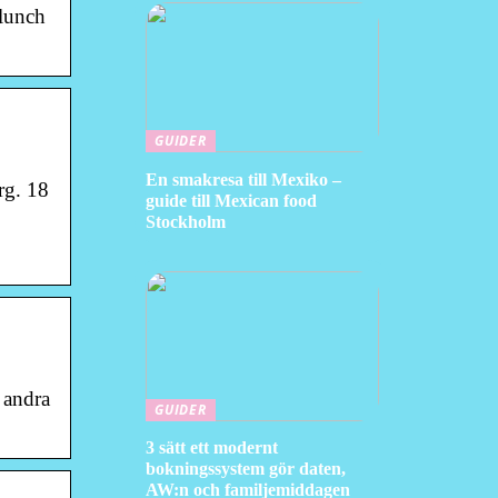
 lunch
GUIDER
En smakresa till Mexiko –
rg. 18
guide till Mexican food
Stockholm
 andra
GUIDER
3 sätt ett modernt
bokningssystem gör daten,
AW:n och familjemiddagen