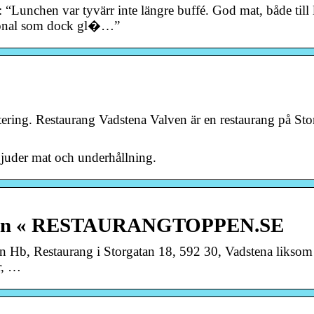
 “Lunchen var tyvärr inte längre buffé. God mat, både till
ersonal som dock gl�…”
ering. Restaurang Vadstena Valven är en restaurang på Sto
erbjuder mat och underhållning.
alven « RESTAURANGTOPPEN.SE
ven Hb, Restaurang i Storgatan 18, 592 30, Vadstena liksom
r, …