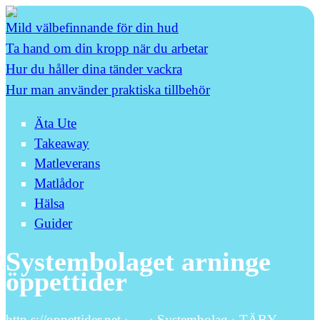
Mild välbefinnande för din hud
Ta hand om din kropp när du arbetar
Hur du håller dina tänder vackra
Hur man använder praktiska tillbehör
Äta Ute
Takeaway
Matleverans
Matlådor
Hälsa
Guider
Systembolaget arninge
öppettider
http s://oppettider.net › … › Systembolag › TÄBY