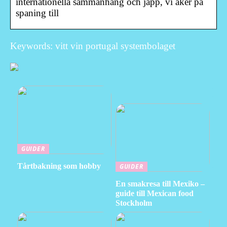
internationella sammanhang och japp, vi åker på
spaning till
Keywords: vitt vin portugal systembolaget
GUIDER
Tårtbakning som hobby
GUIDER
En smakresa till Mexiko –
guide till Mexican food
Stockholm