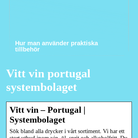
Hur man använder praktiska
tillbehör
Vitt vin portugal
systembolaget
Vitt vin – Portugal |
Systembolaget
Sök bland alla drycker i vårt sortiment. Vi har ett
stort utbud inom vin, öl, sprit och alkoholfritt. Du